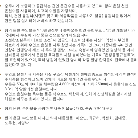
충주시가 보증하고 공급하는 천연 온천수를 사용하고 있으며, 왕의 온천 천연
온천수를 사용하여, 최고의 수질을 자랑하며,
특히, 천연 통원석(시멘트 및 기타 화공약품을 사용하지 않음) 통원석을 깎아서
만든 탕을 설치하여 서비스 하고 있습니다.
왕의 온천 수안보는 약 3만년전부터 솟아오른 천연 온천수로 1725년 개발된 이래
국내에서 수질이 가장 좋은 것으로 알려져 있습니다.
조선왕조실록에 따르면 조선1대 임금인 태조 이성계는 자신의 악성 피부염을
치료하기 위해 수안보 온천을 자주 찾았다는 기록이 있으며, 세종대왕 부마였던
연창위 안맹담과 세조 때 우의정 권람, 그리고 숙정때의 명유였던 권상하 등 여러
선비들과 전국에서 운집한 욕객들로 사철 붐비었다는 기록이 "온정동동규절목"에
잘 표현되어 있으며, 특히 병원이 없었던 당시의 각종 질병 환자들이 전국에서 몰려
들었다고 합니다.
수안보 온천지대 지층은 지질 구조상 옥천계의 천매암층으로 최적암계의 맥반석이
주지층을 형성하고 있어 인체에 이로운 세계적인 온천수입니다.
수온은 53도씨이며 1일 채수량은 4,800t 이상이며, 지하 250m에서 용출되는 산도
8.3의 약 알칼리성 온천수입니다.
수안보 온천수는 욕수는 물론 식수로도 적합하며, 인체의 산성체질을 알카리성
체질로 바꾸는 효과가 있다고 합니다.
왕의 온천, 수안보를 사랑한 역사속 인물들 : 태조, 숙종, 양녕대군 외
왕의 온천, 수안보를 다녀간 역대 대통령들 : 이승만, 최규하, 박정희, 김대중,
노무현, 이명박