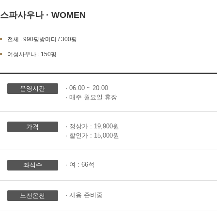
스파사우나 · WOMEN
전체 : 990평방미터 / 300평
여성사우나 : 150평
· 06:00 ~ 20:00
운영시간
· 매주 월요일 휴장
· 정상가 : 19,900원
가격
· 할인가 : 15,000원
· 여 : 66석
좌석수
· 사용 준비중
노천온천