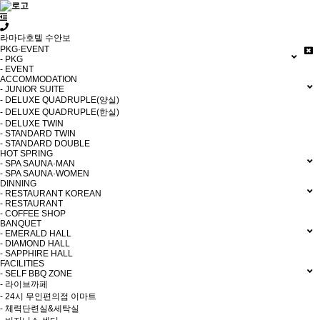
라마다호텔 수안보
PKG·EVENT
- PKG
- EVENT
ACCOMMODATION
- JUNIOR SUITE
- DELUXE QUADRUPLE(양실)
- DELUXE QUADRUPLE(한실)
- DELUXE TWIN
- STANDARD TWIN
- STANDARD DOUBLE
HOT SPRING
- SPA SAUNA·MAN
- SPA SAUNA·WOMEN
DINNING
- RESTAURANT KOREAN
- RESTAURANT
- COFFEE SHOP
BANQUET
- EMERALD HALL
- DIAMOND HALL
- SAPPHIRE HALL
FACILITIES
- SELF BBQ ZONE
- 라이브까페
- 24시 무인편의점 이마트
- 체력단련실&세탁실