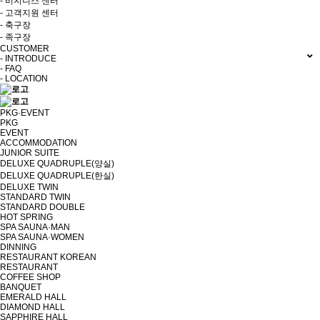
- 비지니스 센터
- 고객지원 센터
- 축구장
- 족구장
CUSTOMER
- INTRODUCE
- FAQ
- LOCATION
PKG·EVENT
PKG
EVENT
ACCOMMODATION
JUNIOR SUITE
DELUXE QUADRUPLE(양실)
DELUXE QUADRUPLE(한실)
DELUXE TWIN
STANDARD TWIN
STANDARD DOUBLE
HOT SPRING
SPA SAUNA·MAN
SPA SAUNA·WOMEN
DINNING
RESTAURANT KOREAN
RESTAURANT
COFFEE SHOP
BANQUET
EMERALD HALL
DIAMOND HALL
SAPPHIRE HALL