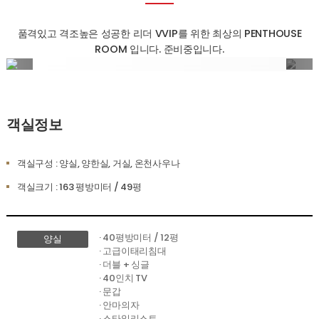
품격있고 격조높은 성공한 리더 VVIP를 위한 최상의 PENTHOUSE
ROOM 입니다. 준비중입니다.
객실정보
객실구성 : 양실, 양한실, 거실, 온천사우나
객실크기 : 163 평방미터 / 49평
· 40평방미터 / 12평
양실
· 고급이태리침대
· 더블 + 싱글
· 40인치 TV
· 문갑
· 안마의자
· 스타일리스트