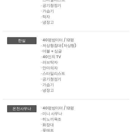
· 공기청정기
· 가습기
· 탁자
· 냉장고
· 40평방미터 / 12평
한실
· 저상형침대(저상형)
· 더블 + 싱글
· 40인치 TV
· 러브탁자
· 안마의자
· 스타일리스트
· 공기청정기
· 가습기
· 냉장고
· 40평방미터 / 12평
온천사우나
· 미니 사우나
· 히노끼욕조
· 화장대
· 풋매트