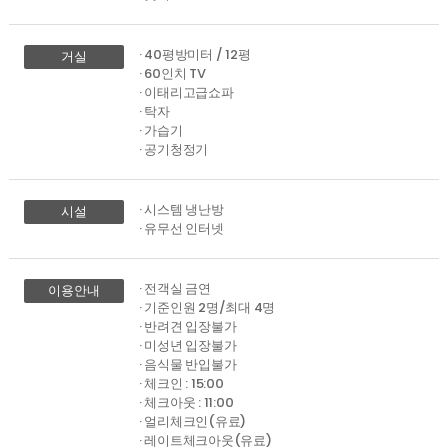
· 40평방미터 / 12평
거실
· 60인치 TV
· 이태리고급쇼파
· 탁자
· 가습기
· 공기청정기
· 시스템 냉난방
시설
· 유무선 인터넷
· 전객실 금연
이용안내
· 기준인원 2명/최대 4명
· 반려견 입장불가
· 미성년 입장불가
· 음식물 반입불가
· 체크인 : 15:00
· 체크아웃 : 11:00
· 얼리체크인(유료)
· 레이트체크아웃(유료)